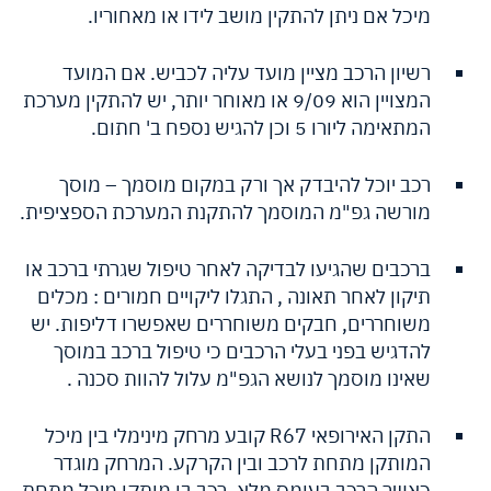
מיכל אם ניתן להתקין מושב לידו או מאחוריו.
רשיון הרכב מציין מועד עליה לכביש. אם המועד
המצויין הוא 9/09 או מאוחר יותר, יש להתקין מערכת
המתאימה ליורו 5 וכן להגיש נספח ב' חתום.
רכב יוכל להיבדק אך ורק במקום מוסמך – מוסך
מורשה גפ"מ המוסמך להתקנת המערכת הספציפית.
ברכבים שהגיעו לבדיקה לאחר טיפול שגרתי ברכב או
תיקון לאחר תאונה , התגלו ליקויים חמורים : מכלים
משוחררים, חבקים משוחררים שאפשרו דליפות. יש
להדגיש בפני בעלי הרכבים כי טיפול ברכב במוסך
שאינו מוסמך לנושא הגפ"מ עלול להוות סכנה .
התקן האירופאי R67 קובע מרחק מינימלי בין מיכל
המותקן מתחת לרכב ובין הקרקע. המרחק מוגדר
כאשר הרכב בעומס מלא. רכב בו מותקן מיכל מתחת